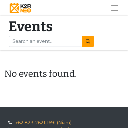
Events
No events found.
+62 823-2621-1691 (Niam)